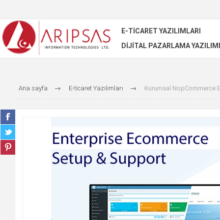
E-TICARET YAZILIMLARI
DIJITAL PAZARLAMA YAZILIM
Ana sayfa
E-ticaret Yazılımları
Kurumsal NopCommerce Eti