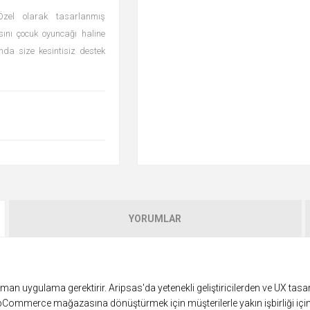
 Özel olarak tasarlanmış
ını çocuk oyuncağı haline
nda size kesintisiz destek
YORUMLAR
an uygulama gerektirir. Aripsas'da yetenekli geliştiricilerden ve UX tasa
opCommerce mağazasına dönüştürmek için müşterilerle yakın işbirliği iç