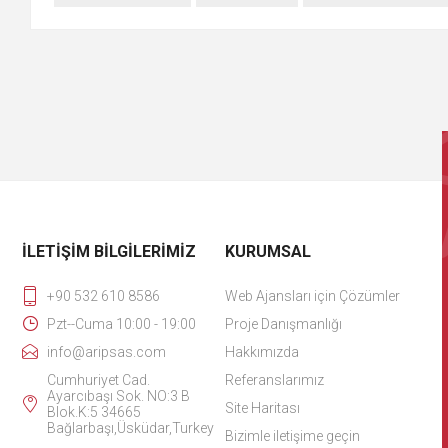
İLETIŞIM BILGILERIMIZ
KURUMSAL
+90 532 610 8586
Web Ajansları için Çözümler
Pzt--Cuma 10:00 - 19:00
Proje Danışmanlığı
info@aripsas.com
Hakkımızda
Cumhuriyet Cad.
Referanslarımız
Ayarcıbaşı Sok. NO:3 B
Site Haritası
Blok.K:5 34665
Bağlarbaşı,Üsküdar,Turkey
Bizimle iletişime geçin