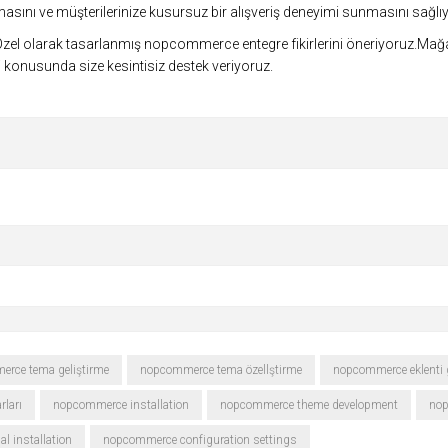
nı ve müşterilerinize kusursuz bir alışveriş deneyimi sunmasını sağlı
. Özel olarak tasarlanmış nopcommerce entegre fikirlerini öneriyoruz.M
konusunda size kesintisiz destek veriyoruz.
rce tema geliştirme
nopcommerce tema özellştirme
nopcommerce eklenti g
ları
nopcommerce installation
nopcommerce theme development
nop
 installation
nopcommerce configuration settings