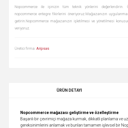
Nopcommerce ile işinizin tüm teknik yönlerini değerlendirin.
nopcommerce entegre fikirlerini öneriyoruz.Mağazanızın uygulanmas
getirin.Nopcommerce mağazanızın işletilmesi ve yönetilmesi konusu
veriyoruz.
Üretici firma:
Aripsas
ÜRÜN DETAYI
Nopcommerce mağazası geliştirme ve özelleştirme
Başarılı bir çevrimiçi mağaza kurmak, dikkatli planlama ve uzm
gereksinimlerini anlamak ve bunları tamamen işlevsel bir N