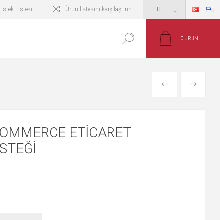
İstek Listesi
Ürün listesini karşılaştırın
0
ÜRÜN
ÖNCEKI ÜRÜN
SONRAKI 
OMMERCE ETICARET
STEĞI