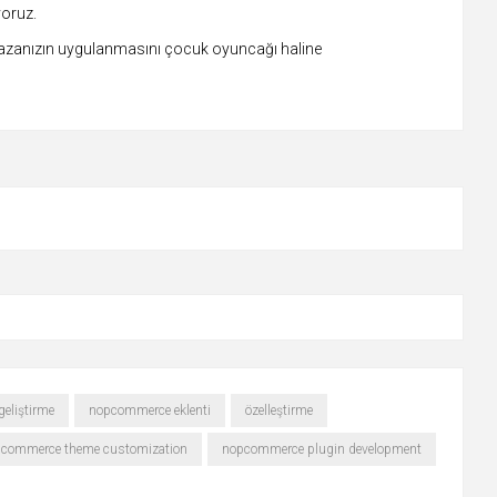
yoruz.
ağazanızın uygulanmasını çocuk oyuncağı haline
eliştirme
nopcommerce eklenti
özelleştirme
commerce theme customization
nopcommerce plugin development