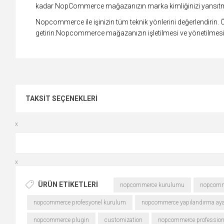
kadar NopCommerce mağazanızın marka kimliğinizi yansıtması
Nopcommerce ile işinizin tüm teknik yönlerini değerlendirin
getirin.Nopcommerce mağazanızın işletilmesi ve yönetilmesi 
TAKSIT SEÇENEKLERI
x
x
ÜRÜN ETIKETLERI
nopcommerce kurulumu
nopcomme
nopcommerce profesyonel kurulum
nopcommerce yapılandırma ayar
nopcommerce plugin
customization
nopcommerce professional