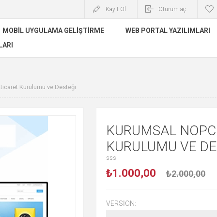
Kayıt Ol
Oturum aç
MOBIL UYGULAMA GELIŞTIRME
WEB PORTAL YAZILIMLARI
LARI
caret Kurulumu ve Desteği
KURUMSAL NOPC
KURULUMU VE DE
sss
₺1.000,00
₺2.000,00
VERSION: