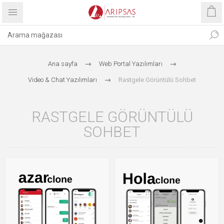
Ana sayfa
Web Portal Yazılımları
Video & Chat Yazılımları
Rastgele Görüntülü Sohbet
RASTGELE GÖRÜNTÜLÜ
SOHBET