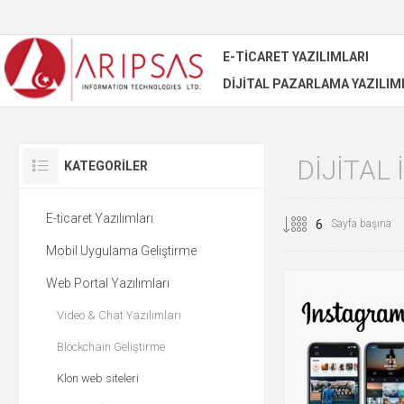
E-TICARET YAZILIMLARI
DIJITAL PAZARLAMA YAZILIM
DIJITAL
KATEGORILER
E-ticaret Yazılımları
Sayfa başına
Mobil Uygulama Geliştirme
Web Portal Yazılımları
Video & Chat Yazılımları
Blockchain Geliştirme
Klon web siteleri