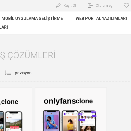
Kayıt Ol
Oturum aç
MOBIL UYGULAMA GELIŞTIRME
WEB PORTAL YAZILIMLARI
LARI
 İŞ ÇÖZÜMLERI