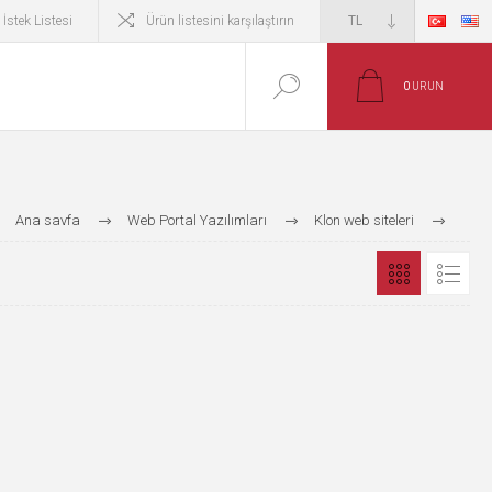
İstek Listesi
Ürün listesini karşılaştırın
0
ÜRÜN
Ana sayfa
Web Portal Yazılımları
Klon web siteleri
Dijital İş Çözümleri