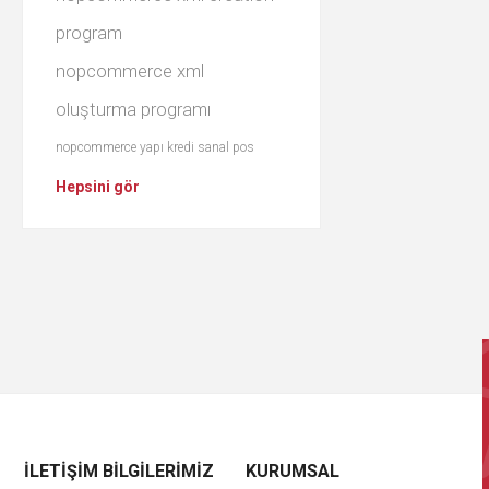
program
nopcommerce xml
oluşturma programı
nopcommerce yapı kredi sanal pos
Hepsini gör
İLETIŞIM BILGILERIMIZ
KURUMSAL