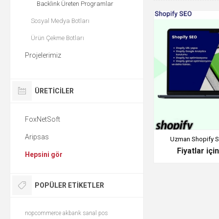
Backlink Üreten Programlar
Sosyal Medya Botları
Ürün Çekme Botları
Projelerimiz
ÜRETICILER
FoxNetSoft
Aripsas
Uzman Shopify S
Fiyatlar içi
Hepsini gör
POPÜLER ETIKETLER
nopcommerce akbank sanal pos