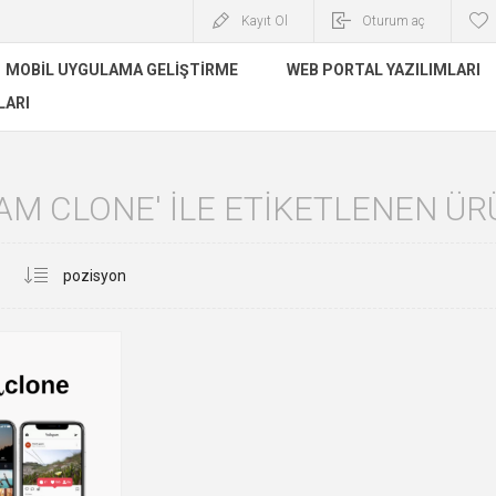
Kayıt Ol
Oturum aç
MOBIL UYGULAMA GELIŞTIRME
WEB PORTAL YAZILIMLARI
LARI
AM CLONE' ILE ETIKETLENEN Ü