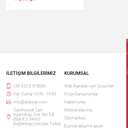
İLETIŞIM BILGILERIMIZ
KURUMSAL
+90 532 610 8586
Web Ajansları için Çözümler
Pzt--Cuma 10:00 - 19:00
Proje Danışmanlığı
info@aripsas.com
Hakkımızda
Cumhuriyet Cad.
Referanslarımız
Ayarcıbaşı Sok. NO:3 B
Site Haritası
Blok.K:5 34665
Bağlarbaşı,Üsküdar,Turkey
Bizimle iletişime geçin