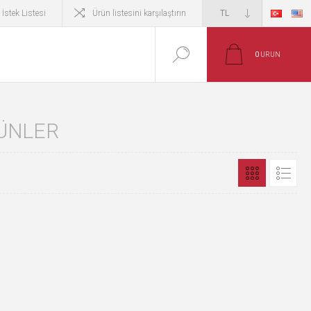
İstek Listesi
Ürün listesini karşılaştırın
0
ÜRÜN
RÜNLER