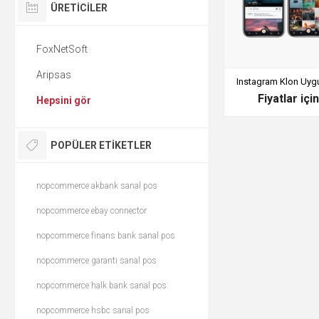
ÜRETICILER
FoxNetSoft
Aripsas
Instagram Klon Uyg
Fiyatlar içi
Hepsini gör
POPÜLER ETIKETLER
nopcommerce akbank sanal pos
nopcommerce ebay connector
nopcommerce finans bank sanal pos
nopcommerce garanti sanal pos
nopcommerce halk bank sanal pos
nopcommerce hsbc sanal pos