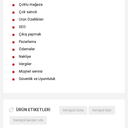
Çoklu mağaza
Çok satıcılı
Ürün Özellikleri
SEO
Çıkış yapmak
Pazarlama
Ödemeler
Nakliye
Vergiler
Müşteri servisi
Güvenlik ve Uyumluluk
ÜRÜN ETIKETLERI
trendyol clone
trendyol klon
trendyol benzeri site