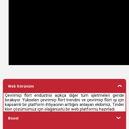
Web Görünüm
Çevrimiçi flört endüstrisi açıkça diğer tüm işletmeleri geride
bırakıyor. Yükselen çevrimiçi flört trendini ve çevrimiçi flört işi için
kapsamlı bir platform ihtiyacının arttığını anlayan ekibimiz, Tinder
klon çözümümüz için olağanüstü bir web platformu hazırladı.
Boost
Tinder klonumuzun bu özelliği sayesinde, diğer kullanıcılar o