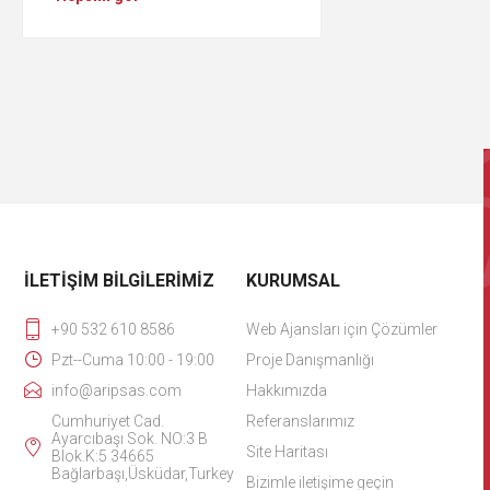
İLETIŞIM BILGILERIMIZ
KURUMSAL
+90 532 610 8586
Web Ajansları için Çözümler
Pzt--Cuma 10:00 - 19:00
Proje Danışmanlığı
info@aripsas.com
Hakkımızda
Cumhuriyet Cad.
Referanslarımız
Ayarcıbaşı Sok. NO:3 B
Site Haritası
Blok.K:5 34665
Bağlarbaşı,Üsküdar,Turkey
Bizimle iletişime geçin