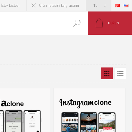
İstek Listesi
Ürün listesini karşılaştırın
0
ÜRÜN