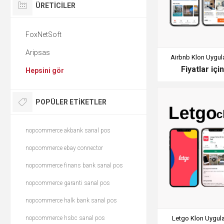
ÜRETICILER
FoxNetSoft
Aripsas
Airbnb Klon Uygul
Fiyatlar içi
Hepsini gör
POPÜLER ETIKETLER
nopcommerce akbank sanal pos
nopcommerce ebay connector
nopcommerce finans bank sanal pos
nopcommerce garanti sanal pos
nopcommerce halk bank sanal pos
nopcommerce hsbc sanal pos
Letgo Klon Uygul