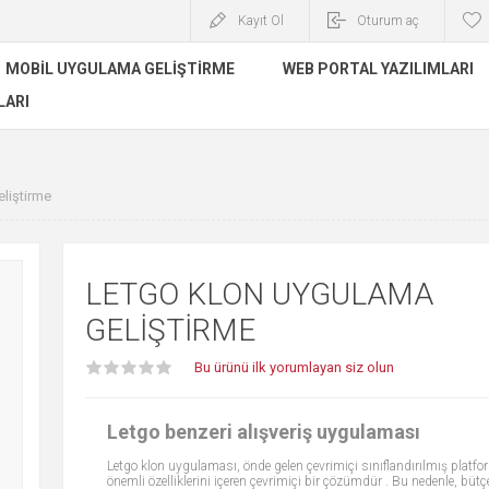
Kayıt Ol
Oturum aç
MOBIL UYGULAMA GELIŞTIRME
WEB PORTAL YAZILIMLARI
LARI
liştirme
LETGO KLON UYGULAMA
GELIŞTIRME
Bu ürünü ilk yorumlayan siz olun
Letgo benzeri alışveriş uygulaması
Letgo klon uygulaması, önde gelen çevrimiçi sınıflandırılmış platf
önemli özelliklerini içeren çevrimiçi bir çözümdür . Bu nedenle, bütç