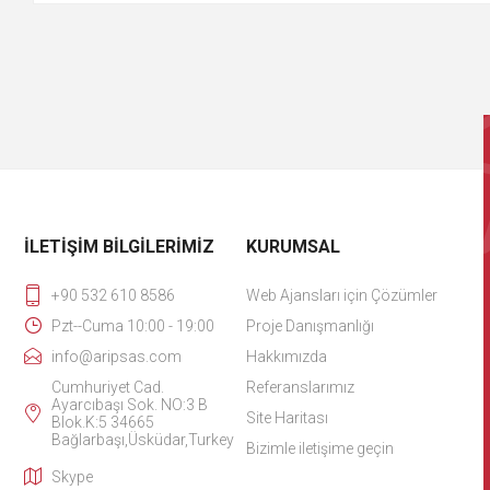
İLETIŞIM BILGILERIMIZ
KURUMSAL
+90 532 610 8586
Web Ajansları için Çözümler
Pzt--Cuma 10:00 - 19:00
Proje Danışmanlığı
info@aripsas.com
Hakkımızda
Cumhuriyet Cad.
Referanslarımız
Ayarcıbaşı Sok. NO:3 B
Site Haritası
Blok.K:5 34665
Bağlarbaşı,Üsküdar,Turkey
Bizimle iletişime geçin
Skype