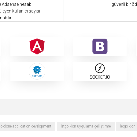
gle Adsense hesabı
güvenli bir 
üleyen kullanıcı sayısı
abilir.
go clone application development
letgo klon uygulama gelliştirme
letgo klon 