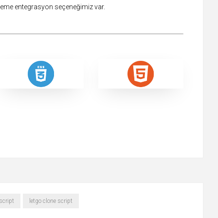
ödeme entegrasyon seçeneğimiz var.
script
letgo clone script