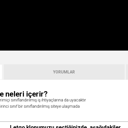
YORUMLAR
 neleri içerir?
miçi sınıflandırılmış iş ihtiyaçlarına da uyacaktır
rinci sınıf bir sınıflandırılmış siteye ulaşmada
Letgo klonumuzu seçtiğinizde, aşağıdakiler