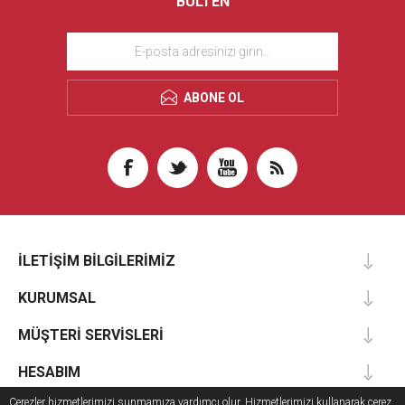
BÜLTEN
ABONE OL
İLETIŞIM BILGILERIMIZ
KURUMSAL
MÜŞTERI SERVISLERI
HESABIM
Çerezler hizmetlerimizi sunmamıza yardımcı olur. Hizmetlerimizi kullanarak çerez