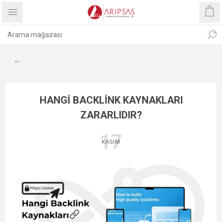
HANGI BACKLINK KAYNAKLARI
ZARARLIDIR?
17
KASIM