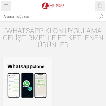
'WHATSAPP KLON UYGULAMA
GELIŞTIRME' ILE ETIKETLENEN
ÜRÜNLER