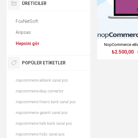
ÜRETICILER
FoxNetSoft
Aripsas
Hepsini gör
NopCommerce eBay
₺2.500,00
POPÜLER ETIKETLER
nopcommerce akbank sanal pos
nopcommerce ebay connector
nopcommerce finans bank sanal pos
nopcommerce garanti sanal pos
nopcommerce halk bank sanal pos
nopcommerce hsbc sanal pos