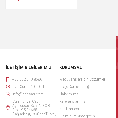
İLETIŞIM BILGILERIMIZ
KURUMSAL
+90 532 610 8586
Web Ajansları için Çözümler
Pzt--Cuma 10:00 - 19:00
Proje Danışmanlığı
info@aripsas.com
Hakkımızda
Cumhuriyet Cad.
Referanslarımız
Ayarcıbaşı Sok. NO:3 B
Site Haritası
Blok.K:5 34665
Bağlarbaşı,Üsküdar,Turkey
Bizimle iletişime geçin