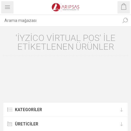
'IYZICO VIRTUAL POS' ILE
ETIKETLENEN ÜRÜNLER
KATEGORILER
ÜRETICILER