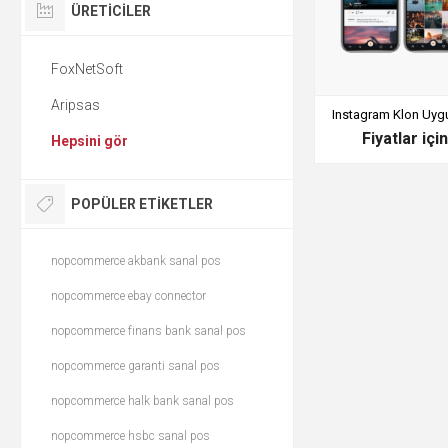
ÜRETICILER
FoxNetSoft
Aripsas
Instagram Klon Uyg
Fiyatlar içi
Hepsini gör
POPÜLER ETIKETLER
nopcommerce akbank sanal pos
nopcommerce ebay connector
nopcommerce finans bank sanal pos
nopcommerce garanti sanal pos
nopcommerce halk bank sanal pos
nopcommerce hsbc sanal pos