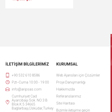
İLETIŞIM BILGILERIMIZ
KURUMSAL
+90 532 610 8586
Web Ajansları için Çözümler
Pzt--Cuma 10:00 - 19:00
Proje Danışmanlığı
info@aripsas.com
Hakkımızda
Cumhuriyet Cad.
Referanslarımız
Ayarcıbaşı Sok. NO:3 B
Site Haritası
Blok.K:5 34665
Bağlarbaşı,Üsküdar,Turkey
Bizimle iletişime geçin