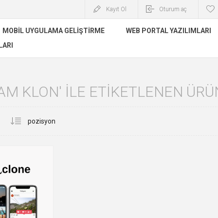
Kayıt Ol
Oturum aç
MOBIL UYGULAMA GELIŞTIRME
WEB PORTAL YAZILIMLARI
LARI
AM KLON' ILE ETIKETLENEN ÜR