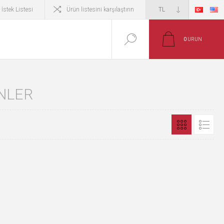
İstek Listesi
Ürün listesini karşılaştırın
0
ÜRÜN
ÜNLER