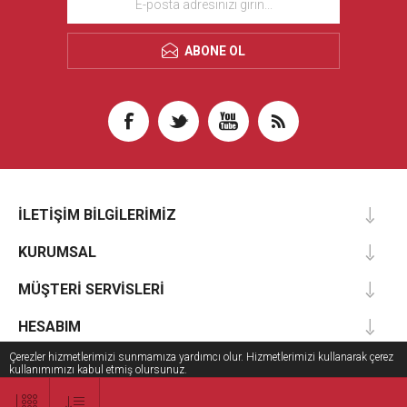
ABONE OL
İLETIŞIM BILGILERIMIZ
KURUMSAL
MÜŞTERI SERVISLERI
HESABIM
Çerezler hizmetlerimizi sunmamıza yardımcı olur. Hizmetlerimizi kullanarak çerez
kullanımımızı kabul etmiş olursunuz.
tamam
Daha fazla bilgi edin
Copyright 2026 Aripsas Bilgi Teknolojileri. Tüm hakları Saklıdır.