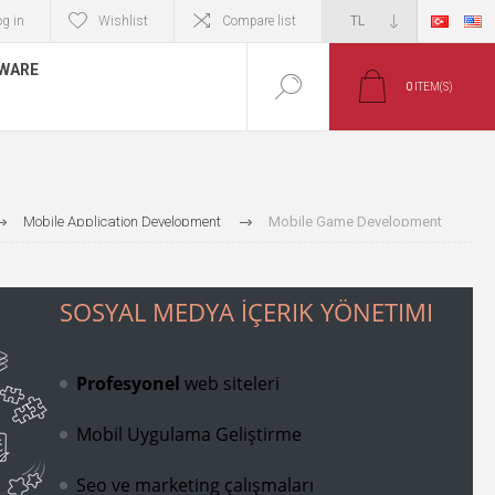
og in
Wishlist
Compare list
TWARE
0
ITEM(S)
Mobile Application Development
Mobile Game Development
SOSYAL MEDYA İÇERIK YÖNETIMI
Profesyonel
web siteleri
Mobil Uygulama Geliştirme
Seo ve marketing çalışmaları