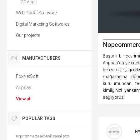
iOS Apps
Web Portal Software
Digital Marketing Softwares
Our projects
Nopcommerce 
Başarılı bir çevri
MANUFACTURERS
Aripsas'da yetenekl
benzersiz iş gere
FoxNetSoft
mağazasına dönüş
kurulumundan t
Aripsas
kimliğinizi yansıt
sağlıyoruz.
View all
POPULAR TAGS
H
nopcommerce akbank sanal pos