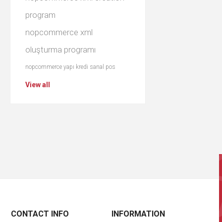
program
nopcommerce xml
oluşturma programı
nopcommerce yapı kredi sanal pos
View all
CONTACT INFO
INFORMATION