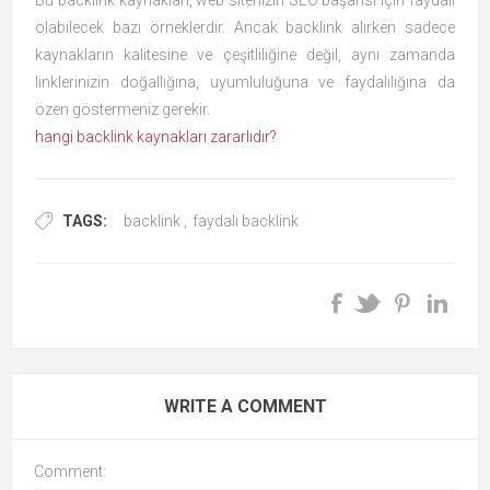
Bu backlink kaynakları, web sitenizin SEO başarısı için faydalı
olabilecek bazı örneklerdir. Ancak backlink alırken sadece
kaynakların kalitesine ve çeşitliliğine değil, aynı zamanda
linklerinizin doğallığına, uyumluluğuna ve faydalılığına da
özen göstermeniz gerekir.
hangi backlink kaynakları zararlıdır?
TAGS:
backlink
,
faydalı backlink
WRITE A COMMENT
Comment: